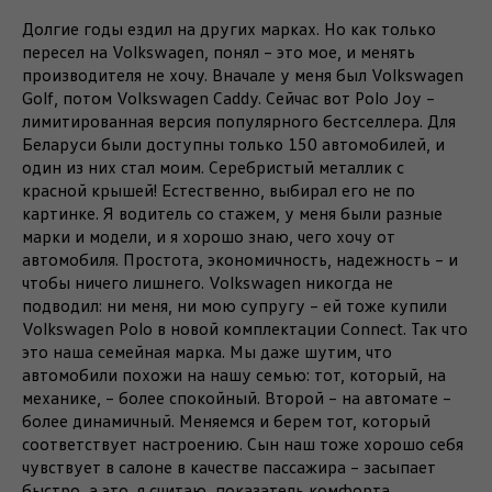
Долгие годы ездил на других марках. Но как только
пересел на Volkswagen, понял – это мое, и менять
производителя не хочу. Вначале у меня был Volkswagen
Golf, потом Volkswagen Caddy. Сейчас вот Polo Joy –
лимитированная версия популярного бестселлера. Для
Беларуси были доступны только 150 автомобилей, и
один из них стал моим. Серебристый металлик с
красной крышей! Естественно, выбирал его не по
картинке. Я водитель со стажем, у меня были разные
марки и модели, и я хорошо знаю, чего хочу от
автомобиля. Простота, экономичность, надежность – и
чтобы ничего лишнего. Volkswagen никогда не
подводил: ни меня, ни мою супругу – ей тоже купили
Volkswagen Polo в новой комплектации Connect. Так что
это наша семейная марка. Мы даже шутим, что
автомобили похожи на нашу семью: тот, который, на
механике, – более спокойный. Второй – на автомате –
более динамичный. Меняемся и берем тот, который
соответствует настроению. Сын наш тоже хорошо себя
чувствует в салоне в качестве пассажира – засыпает
быстро, а это, я считаю, показатель комфорта.