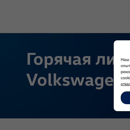
Горячая лин
Наш 
опыт
Volkswagen
реко
cook
отка