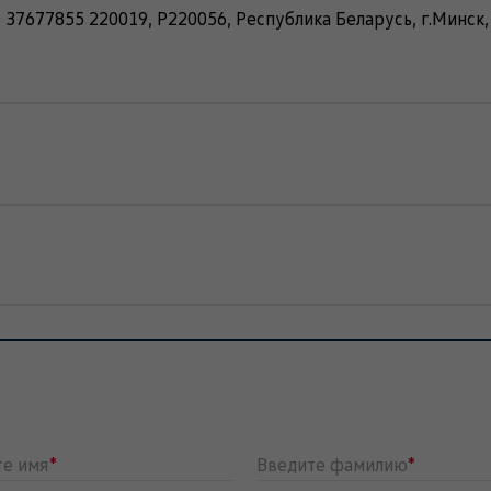
7677855 220019, Р220056, Республика Беларусь, г.Минск, 
те имя
*
Введите фамилию
*