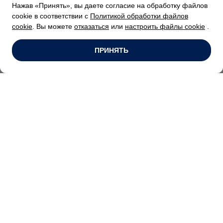
Нажав «Принять», вы даете согласие на обработку файлов
cookie в соответствии с
Политикой обработки файлов
Как накапливать баллы?
cookie
. Вы можете
отказаться
или
настроить файлы cookie
.
ПРИНЯТЬ
Как тратить бонусные баллы?
Основные разделы