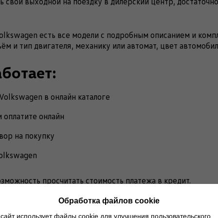
ть свой выходной на поездку в дилерский центр, достаточн
Volkswagen есть все модели с подробным описанием и комп
ём и тип двигателя, механику или автомат, цвет автомобил
аботает:
Volkswagen в онлайн каталоге
и оплатите онлайн
вор на покупку
olkswagen
озможность просчитать стоимость платежа в кредит.
Обработка файлов cookie
сайт использует файлы cookie для улучшения пользовательского