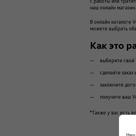
с работы или трати
наш онлайн магазин.
В онлайн каталоге 
можете выбрать объ
Как это р
выберите свой 
сделайте заказ 
заключите дого
получите ваш V
*Также у вас есть в
Наш 