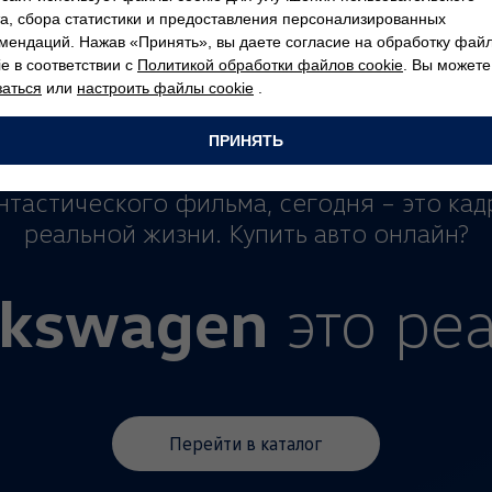
а, сбора статистики и предоставления персонализированных
мендаций. Нажав «Принять», вы даете согласие на обработку фай
ie в соответствии с
Политикой обработки файлов cookie
. Вы можете
заться
или
настроить файлы cookie
.
ПРИНЯТЬ
а-то покупка авто онлайн напоминала ка
тастического фильма, сегодня – это кад
реальной жизни. Купить авто онлайн?
lkswagen
это реа
Перейти в каталог