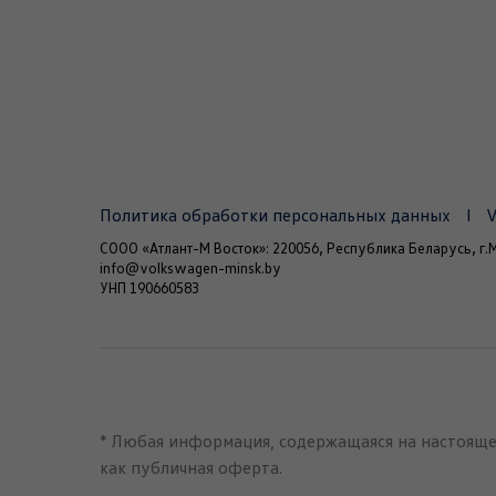
Политика обработки персональных данных
СООО «Атлант-М Восток»: 220056, Республика Беларусь, г.М
info@volkswagen-minsk.by
УНП 190660583
* Любая информация, содержащаяся на настоящем
как публичная оферта.