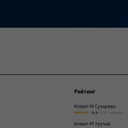
Рейтинг
Атлант-М Сухарево
4,4
1 167 отзывов
Атлант-М Уручье