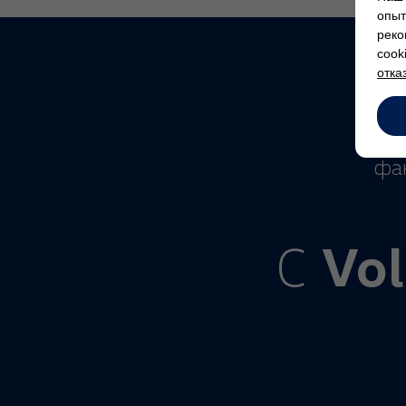
опыт
реко
cook
отка
Когд
фан
Vo
С