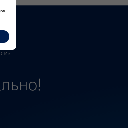
лов
др из
р из
льно!