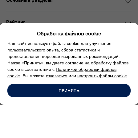
Основные разделы
Рейтинг
Обработка файлов cookie
Аккаунты в соц. сетях
Наш сайт использует файлы cookie для улучшения
пользовательского опыта, сбора статистики и
предоставления персонализированных рекомендаций.
Нажав «Принять», вы даете согласие на обработку файлов
Политика обработки персональных данных
cookie в соответствии с
Политикой обработки файлов
cookie
. Вы можете
отказаться
или
настроить файлы cookie
.
VOLKSWAGEN AG
ПРИНЯТЬ
© Volkswagen 2026
СООО «Атлант-М Восток»: 220056, Республика Беларусь, г.Минск, пр.
Независимости, 202
info@volkswagen-minsk.by
УНП 190660583