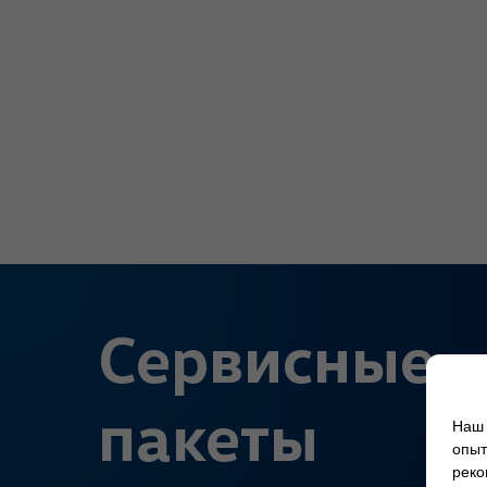
Сервисные
пакеты
Наш 
опыт
реко