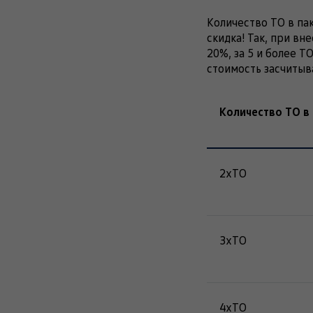
Количество ТО в па
скидка! Так, при вн
20%, за 5 и более Т
стоимость засчитыв
Количество ТО в
2хТО
3хТО
4хТО