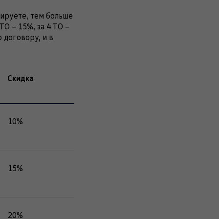
нируете, тем больше
ТО – 15%, за 4 ТО –
 договору, и в
Скидка
10%
15%
20%