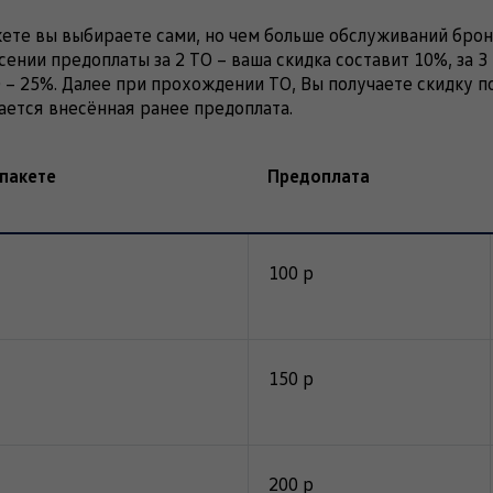
кете вы выбираете сами, но чем больше обслуживаний бро
есении предоплаты за 2 ТО – ваша скидка составит 10%, за 3 
О – 25%. Далее при прохождении ТО, Вы получаете скидку по
ается внесённая ранее предоплата.
 пакете
Предоплата
100 р
150 р
200 р