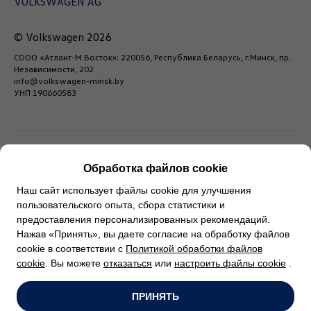
VOLKSWAGEN AG
© Volkswagen 2026
СООО «Атлант-М Восток»: 220056, Республика Беларусь, г.Минск, пр.
Независимости, 202
info@volkswagen-minsk.by
УНП 190660583
Обработка файлов cookie
* Любая информация, содержащаяся на настоящем
Наш сайт использует файлы cookie для улучшения
сайте, носит исключительно справочный характер и ни
пользовательского опыта, сбора статистики и
предоставления персонализированных рекомендаций.
при каких обстоятельствах не может быть расценена
Нажав «Принять», вы даете согласие на обработку файлов
как публичная оферта.
cookie в соответствии с
Политикой обработки файлов
cookie
. Вы можете
отказаться
или
настроить файлы cookie
.
ПРИНЯТЬ