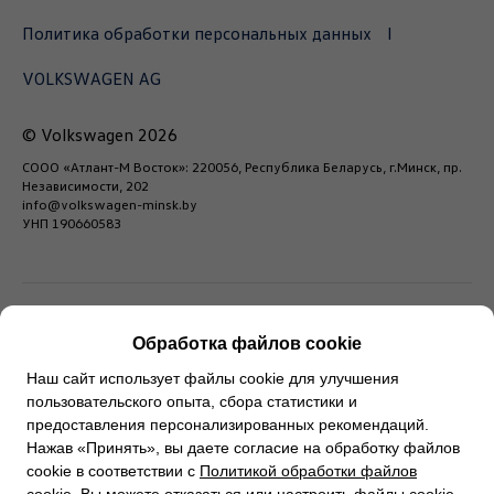
Политика обработки персональных данных
VOLKSWAGEN AG
© Volkswagen 2026
СООО «Атлант-М Восток»: 220056, Республика Беларусь, г.Минск, пр.
Независимости, 202
info@volkswagen-minsk.by
УНП 190660583
Обработка файлов cookie
* Любая информация, содержащаяся на настоящем
Наш сайт использует файлы cookie для улучшения
сайте, носит исключительно справочный характер и ни
пользовательского опыта, сбора статистики и
предоставления персонализированных рекомендаций.
при каких обстоятельствах не может быть расценена
Нажав «Принять», вы даете согласие на обработку файлов
как публичная оферта.
cookie в соответствии с
Политикой обработки файлов