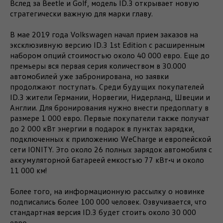
Вслед за Beetle и Golf, модель ID.3 открывает новую
стратегически важную для марки главу.
В мае 2019 года Volkswagen начал прием заказов на
эксклюзивную версию ID.3 1st Edition с расширенным
набором опций стоимостью около 40 000 евро. Еще до
премьеры вся первая серия количеством в 30.000
автомобилей уже забронирована, но заявки
продолжают поступать. Среди будущих покупателей
ID.3 жители Германии, Норвегии, Нидерланд, Швеции и
Англии. Для бронирования нужно внести предоплату в
размере 1 000 евро. Первые покупатели также получат
до 2 000 кВт энергии в подарок в пунктах зарядки,
подключенных к приложению WeCharge и европейской
сети IONITY. Это около 26 полных зарядок автомобиля с
аккумуляторной батареей емкостью 77 кВт•ч и около
11 000 км!
Более того, на информационную рассылку о новинке
подписались более 100 000 человек. Озвучивается, что
стандартная версия ID.3 будет стоить около 30 000
евро.