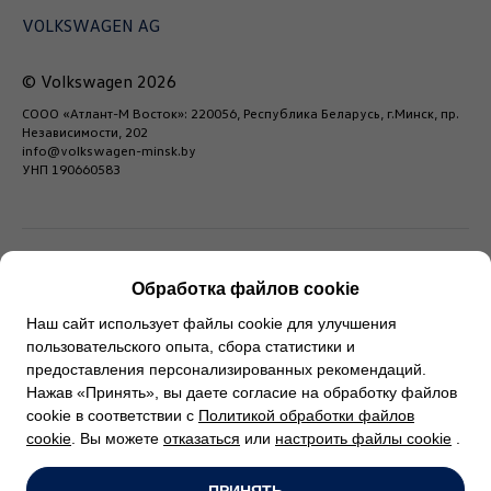
VOLKSWAGEN AG
© Volkswagen 2026
СООО «Атлант-М Восток»: 220056, Республика Беларусь, г.Минск, пр.
Независимости, 202
info@volkswagen-minsk.by
УНП 190660583
Обработка файлов cookie
* Любая информация, содержащаяся на настоящем
Наш сайт использует файлы cookie для улучшения
сайте, носит исключительно справочный характер и ни
пользовательского опыта, сбора статистики и
предоставления персонализированных рекомендаций.
при каких обстоятельствах не может быть расценена
Нажав «Принять», вы даете согласие на обработку файлов
как публичная оферта.
cookie в соответствии с
Политикой обработки файлов
cookie
. Вы можете
отказаться
или
настроить файлы cookie
.